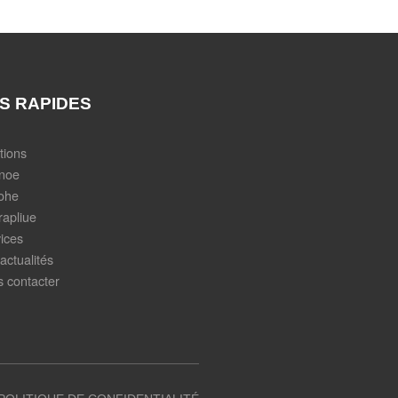
NS RAPIDES
tions
anoe
ohe
rapliue
ices
actualités
 contacter