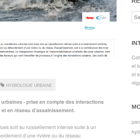
R
IN
Cet
et 
et s
rég
HYDROLOGIE URBAINE
urbaines - prise en compte des interactions
MO
 et en réseau d’assainissement.
par
ues soit au ruissellement intense suite à un
hyd
ordement d’une rivière ou du réseau