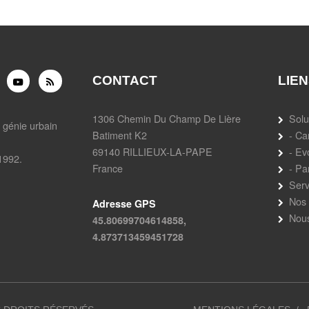
CONTACT
LIE
1306 Chemin Du Champ De Lière
Solu
e génie urbain
Batiment K2
- C
69140 RILLIEUX-LA-PAPE
- Ev
1992.
France
- Pa
Serv
Nos 
Adresse GPS
Nous
45.80699704614858,
4.873713459451728